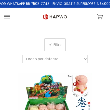
R WHATSAPP 55 7508 7743
ENVÍO GRATIS SUPERIORES A $4000
Filtro