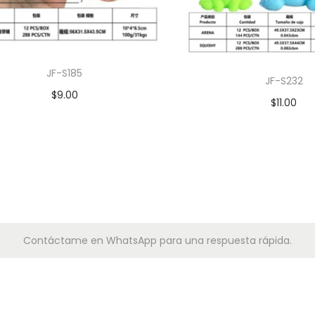
JF-S185
JF-S232
$
9.00
$
11.00
Leer más
Leer más
Contáctame en WhatsApp para una respuesta rápida.