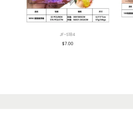
JF-S184
$
7.00
Leer más