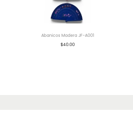
Abanicos Madera JF-A001
$
40.00
Añadir al carrito