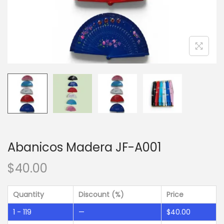
Abanicos Madera JF-A001
$
40.00
Quantity
Discount (%)
Price
1 - 119
—
$
40.00