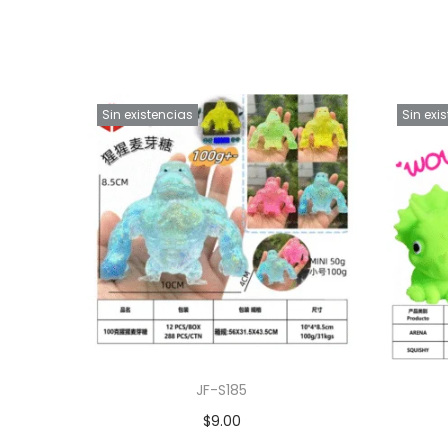
Sin existencias
Sin exi
JF-S185
$
9.00