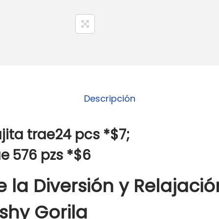
Descripción
ita trae24 pcs *$7;
ae 576 pzs *$6
 la Diversión y Relajació
ishy Gorila