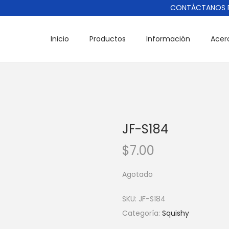
CONTÁCTANOS POR 
Inicio
Productos
Información
Acer
JF-S184
$
7.00
Agotado
SKU:
JF-S184
Categoría:
Squishy