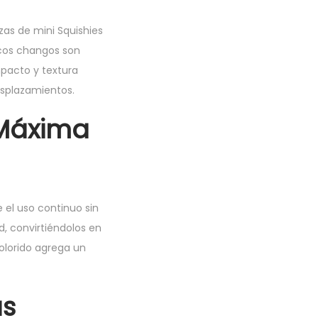
as de mini Squishies
icos changos son
pacto y textura
desplazamientos.
 Máxima
 el uso continuo sin
d, convirtiéndolos en
olorido agrega un
as