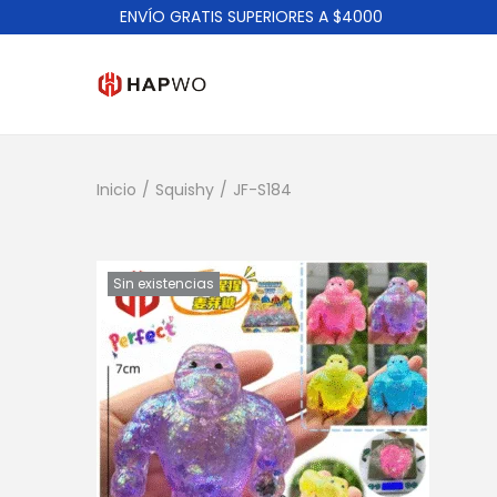
ENVÍO GRATIS SUPERIORES A $4000
Inicio
/
Squishy
/
JF-S184
Sin existencias