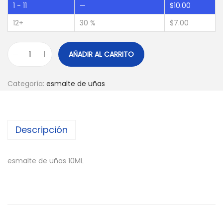
1 - 11
—
$
10.00
12+
30 %
$
7.00
AÑADIR AL CARRITO
Categoría:
esmalte de uñas
Descripción
esmalte de uñas 10ML