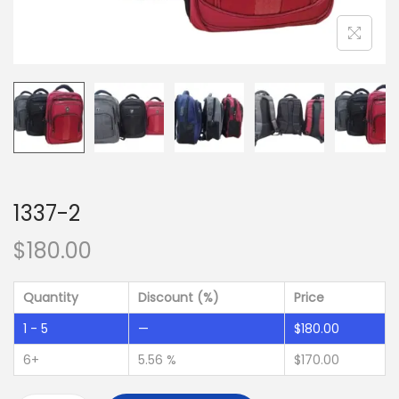
1337-2
$
180.00
Quantity
Discount (%)
Price
1 - 5
—
$
180.00
6+
5.56 %
$
170.00