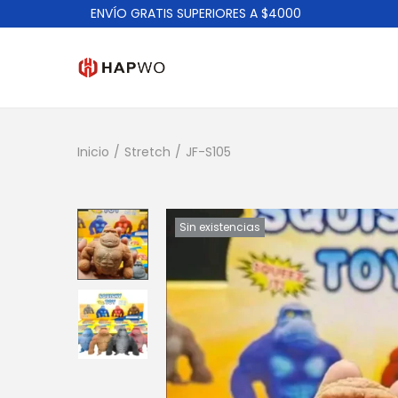
ENVÍO GRATIS SUPERIORES A $4000
Inicio
/
Stretch
/
JF-S105
Sin existencias