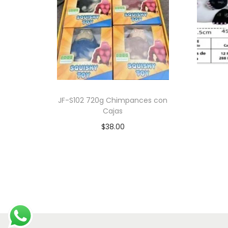
JF-S102 720g Chimpances con
Cajas
$
38.00
Leer más