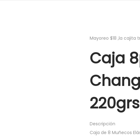
Mayoreo $18 ,la cajita 
Caja 8
Chango
220grs
Descripción
Caja de 8 Muñecos Elás