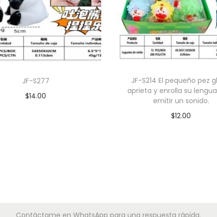
JF-S214 El pequeño pez g
JF-S277
aprieta y enrolla su lengu
$
14.00
emitir un sonido.
Añadir al carrito
$
12.00
Añadir al carrito
Contáctame en WhatsApp para una respuesta rápida.