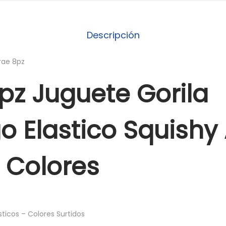
Descripción
trae 8pz
pz Juguete Gorila
 Elastico Squishy
 Colores
ticos – Colores Surtidos