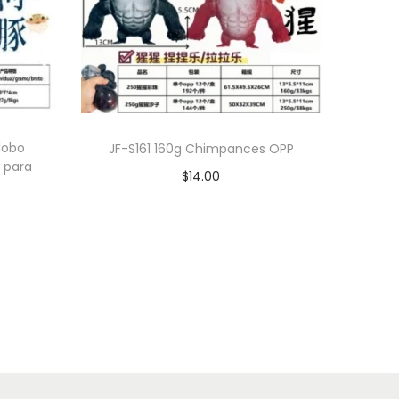
lobo
JF-S161 160g Chimpances OPP
a para
$
14.00
Leer más