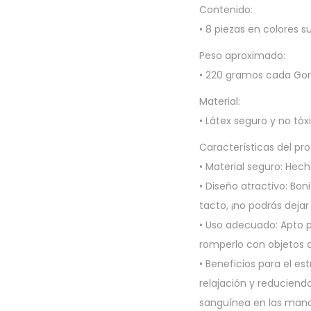
Contenido:
• 8 piezas en colores su
Peso aproximado:
• 220 gramos cada Gor
Material:
• Látex seguro y no tóx
Características del pr
• Material seguro: Hech
• Diseño atractivo: Bo
tacto, ¡no podrás dejar 
• Uso adecuado: Apto pa
romperlo con objetos a
• Beneficios para el es
relajación y reduciendo
sanguínea en las mano