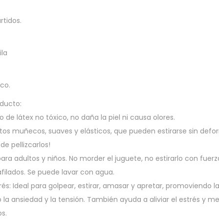
rtidos.
ila
ico.
oducto:
o de látex no tóxico, no daña la piel ni causa olores.
nitos muñecos, suaves y elásticos, que pueden estirarse sin defo
de pellizcarlos!
ra adultos y niños. No morder el juguete, no estirarlo con fuerz
filados. Se puede lavar con agua.
trés: Ideal para golpear, estirar, amasar y apretar, promoviendo l
 la ansiedad y la tensión. También ayuda a aliviar el estrés y me
s.