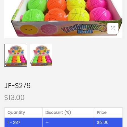
JF-S279
$
13.00
Quantity
Discount (%)
Price
1 - 287
—
$
13.00