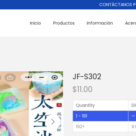
CONTÁCTANOS POR 
Inicio
Productos
Información
Acer
JF-S302
$
11.00
Quantity
D
1 - 191
—
192+
9.