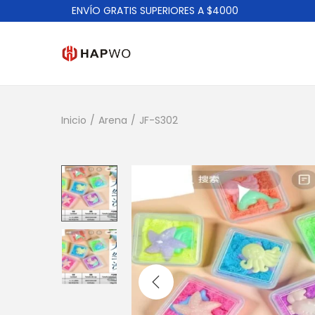
ENVÍO GRATIS SUPERIORES A $4000
Inicio
/
Arena
/
JF-S302