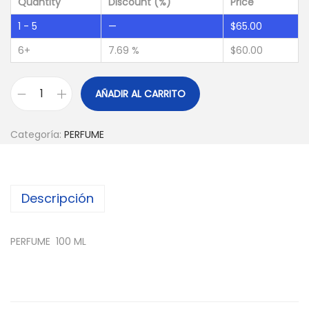
Quantity
Discount (%)
Price
1 - 5
—
$
65.00
6+
7.69 %
$
60.00
AÑADIR AL CARRITO
Categoría:
PERFUME
Descripción
PERFUME 100 ML