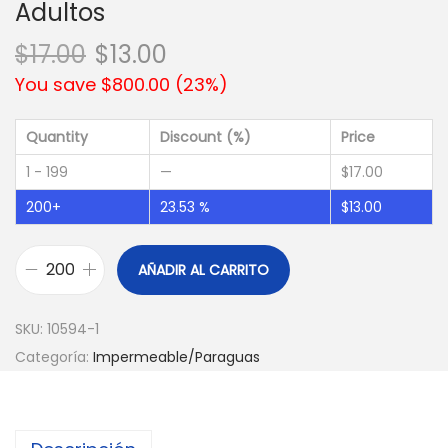
Adultos
$
17.00
$
13.00
You save
$
800.00
(
23
%)
Quantity
Discount (%)
Price
1 - 199
—
$
17.00
200+
23.53 %
$
13.00
AÑADIR AL CARRITO
SKU:
10594-1
Categoría:
Impermeable/Paraguas