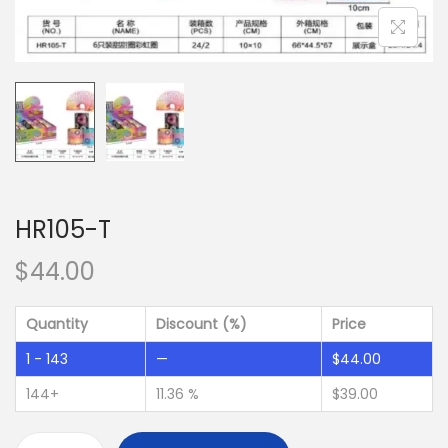
HR105-T
$
44.00
Quantity
Discount (%)
Price
1 - 143
—
$
44.00
144+
11.36 %
$
39.00