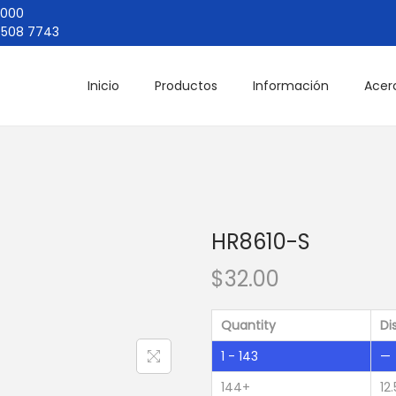
4000
508 7743
Inicio
Productos
Información
Acer
HR8610-S
$
32.00
Quantity
Di
1 - 143
—
144+
12