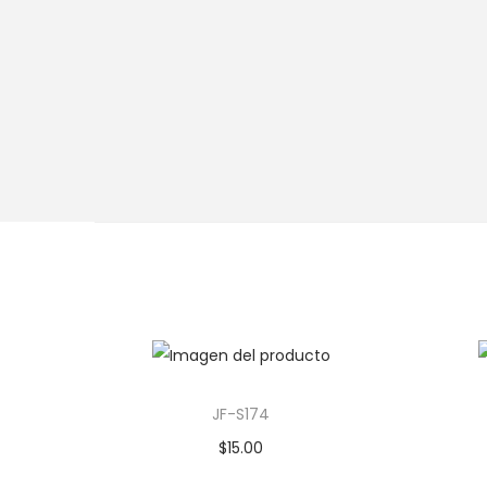
JF-S174
$
15.00
Añadir al carrito