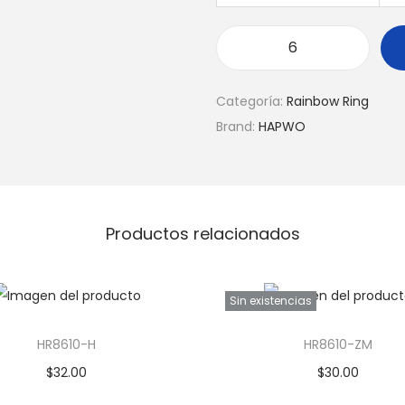
Categoría:
Rainbow Ring
Brand:
HAPWO
Productos relacionados
Sin existencias
HR8610-H
HR8610-ZM
$
32.00
$
30.00
Añadir al carrito
Leer más