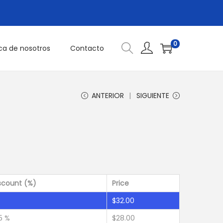
0
ca de nosotros
Contacto
ANTERIOR
SIGUIENTE
scount (%)
Price
$
32.00
.5 %
$
28.00