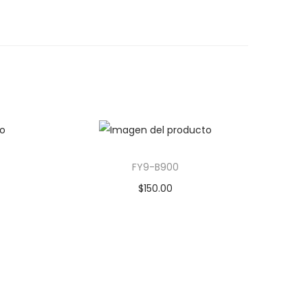
FY9-B900
$
150.00
Añadir al carrito