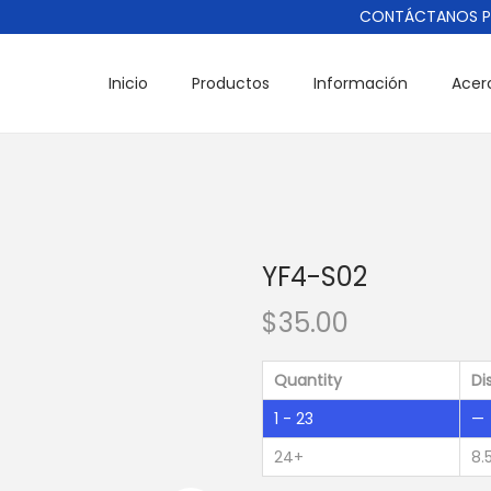
CONTÁCTANOS POR
Inicio
Productos
Información
Acer
YF4-S02
$
35.00
Quantity
Di
1 - 23
—
24+
8.