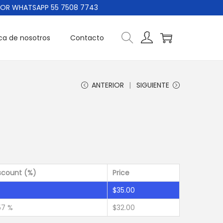
 WHATSAPP 55 7508 7743
ca de nosotros
Contacto
ANTERIOR
SIGUIENTE
scount (%)
Price
$
35.00
57 %
$
32.00