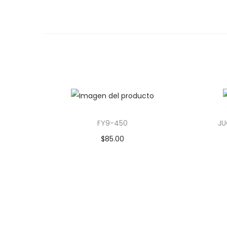
FY9-450
JU
$
85.00
Añadir al carrito